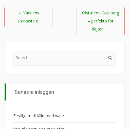
Inläggsnavigering
←
Världens
Ölställen i Göteborg
starkaste öl
– perfekta för
dejten
→
Search
for:
Senaste inläggen
Festligare tillfälle med vape