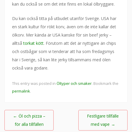
kan du också se om det inte finns en lokal ölbryggare.
Du kan också titta på utbudet utanför Sverige. USA har
en stark kultur för rökt korv, även om de inte kallar det
ölkorv. Mer kända är USA kanske för sin beef jerky –
alltså
torkat kött
. Förutom att det är nyttigare än chips
och ostbågar som vi tenderar att ha som fredagsmys
här i Sverige, så kan lite jerky tillsammans med ölen
också vara godare.
This entry was posted in
Öltyper och smaker
. Bookmark the
permalink
.
Inläggsnavigering
←
Öl och pizza –
Festligare tillfälle
för alla tillfällen
med vape
→